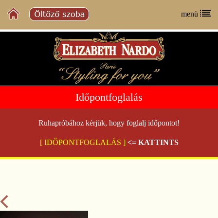
menü
Időpontfoglalás
Ruhapróbához kérjük, hogy foglalj időpontot!
[ IDŐPONTFOGLALÁS ]
<= KATTINTS