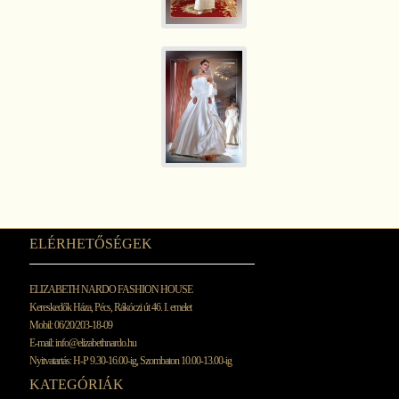
ELÉRHETŐSÉGEK
ELIZABETH NARDO FASHION HOUSE
Kereskedők Háza, Pécs, Rákóczi út 46. I. emelet
Mobil: 06/20/203-18-09
E-mail:
info@elizabethnardo.hu
Nyitvatartás: H-P 9.30-16.00-ig, Szombaton 10.00-13.00-ig
KATEGÓRIÁK