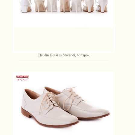
Claudio Dessi és Morandi, bőrcipők