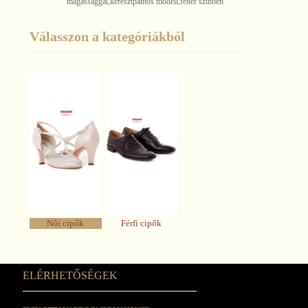
magassággal,keresztpántos modell,fehér szinben
Válasszon a kategóriákból
Női cipők
Férfi cipők
ELÉRHETŐSÉGEK