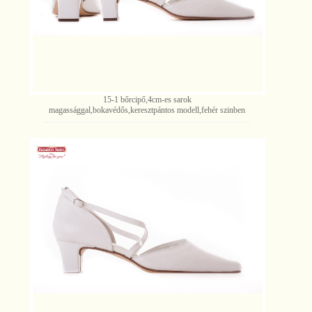
15-1 bőrcipő,4cm-es sarok
magassággal,bokavédős,keresztpántos modell,fehér szinben