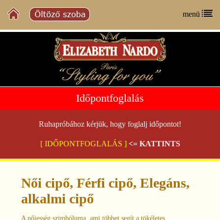
menü
Időpontfoglalás
Ruhapróbához kérjük, hogy foglalj időpontot!
[ IDŐPONTFOGLALÁS ]
<= KATTINTS
Női cipő, Férfi cipő, Elegáns,
alkalmi cipő
A nőiesség szimbóluma, ami többet segít a tökéletes