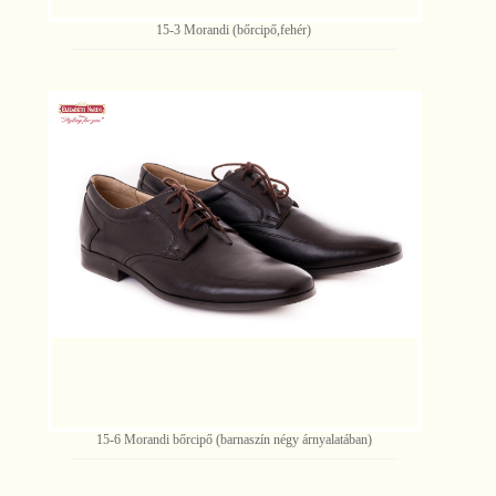
15-3 Morandi (bőrcipő,fehér)
15-6 Morandi bőrcipő (barnaszín négy árnyalatában)