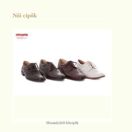
Női cipők
Morandi,férfi bőrcipők