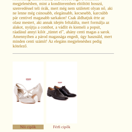
megjelenésben, mint a konditeremben eltöltött hosszú,
szenvedéssel teli órák, mert még nem született olyan nő, aki
ne lenne még csinosabb, elegánsabb, kecsesebb, karcsúbb
pár centivel magasabb sarkakon! Csak áldhatjuk érte az
olasz mestert, aki annak idején feltalálta, mert formálja az
alakot, nyújtja a combot, a vádlit és kiemeli a popsit,
ráadásul annyi kilót „tüntet el”, ahány centi magas a sarok.
Amennyiben a párod magassága engedi, úgy használd, mert
minden centi számít! Az elegáns megjelenéshez pedig
kötelező.
Női cipők
Férfi cipők