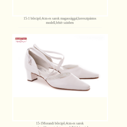
15-1 bőrcipő,4cm-es sarok magassággal,keresztpántos
modell,fehér szinben
15-1Morandi bőrcipő,4cm-es sarok