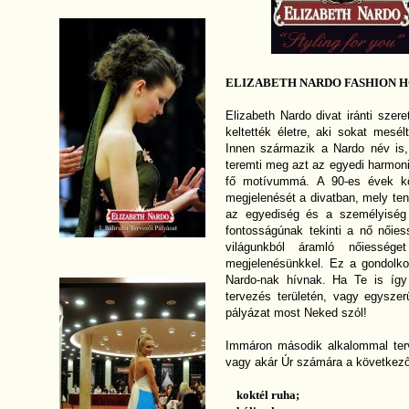
ELIZABETH NARDO FASHION HO
Elizabeth Nardo divat iránti szer
keltették életre, aki sokat mesélt
Innen származik a Nardo név is,
teremti meg azt az egyedi harmoni
fő motívummá. A 90-es évek köz
megjelenését a divatban, mely ten
az egyediség és a személyiség 
fontosságúnak tekinti a nő nőie
világunkból áramló nőiessé
megjelenésünkkel. Ez a gondolko
Nardo-nak hívnak. Ha Te is így
tervezés területén, vagy egysze
pályázat most Neked szól!
Immáron második alkalommal terv
vagy akár Úr számára a következ
koktél ruha;