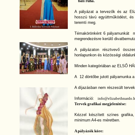
báli ruha.
A pályázat a tervezők és az Eli
hosszú távú együttműködést, és 
teremti meg.
Témakörönként 6 pályamunkát m
megrendezésre kerülő divatbemut
A pályázaton résztvevő összes
honlapunkon és közösségi oldalun
Minden kategóriában az ELSŐ 
A 12 döntőbe jutott pályamunka a p
A díjazásban nem részesült tervek
Információ:
info@elizabethnardo.
Tervek grafikai megjelenítése:
Kézzel készített színes grafik
minimum A4-es méretben.
A pályázók köre: