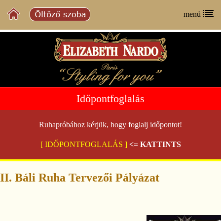
menü
Időpontfoglalás
Ruhapróbához kérjük, hogy foglalj időpontot!
[ IDŐPONTFOGLALÁS ]
<= KATTINTS
II. Báli Ruha Tervezői Pályázat