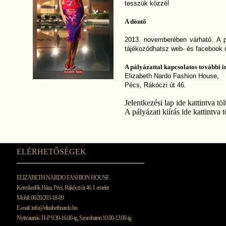
tesszük közzé!
A döntő
2013. novemberében várható. A p
tájékozódhatsz web- és facebook 
A pályázattal kapcsolatos további 
Elizabeth Nardo Fashion House,
Pécs, Rákóczi út 46.
Jelentkezési lap
ide
kattintva töl
A pályázati kiírás
ide
kattintva t
ELÉRHETŐSÉGEK
ELIZABETH NARDO FASHION HOUSE
Kereskedők Háza, Pécs, Rákóczi út 46. I. emelet
Mobil: 06/20/203-18-09
E-mail:
info@elizabethnardo.hu
Nyitvatartás: H-P 9.30-16.00-ig, Szombaton 10.00-13.00-ig