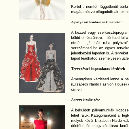
Kortól , nemtől függetlenül bárki
magára nézve elfogadottnak tekint
A pályázat leadásának menete :
A kézzel vagy szerkesztőprogram
küldd el részünkre. Tüntesd fel a 
címét : „2. báli ruha pályázat
sorszámozd be az egyes terveket,
jelentkezési lapodon is. A terveke
lapod leadhatod személyesen üzle
Tervezéssel kapcsolatos kérdések
Amennyiben kérdésed lenne a pál
(Elizabeth Nardo Fashion House) 
címen!
A tervek zsűrizése
A beküldött pályamunkák közösség
lehet rájuk. Kategóriánként a leg
melyek közül Elizabeth Nardo vál
döntőbe és megvalósításra kerül