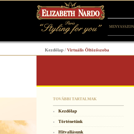
MENYASSZON
Kezdőlap
/
Virtuális Öltözőszoba
TOVÁBBI TARTALMAK
Kezdőlap
Történetünk
Hitvallásunk