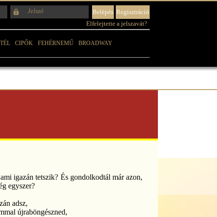
Elfelejtette a jelszavát?
TÉL
CIPŐK
FEHÉRNEMŰ
BROADWAY
 ami igazán tetszik? És gondolkodtál már azon,
még egyszer?
zán adsz,
lommal újraböngészned,