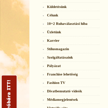
Küldetésünk
Célunk
10+2 Ruhaválasztási hiba
Üzletünk
Karrier
Stílusmagazin
Szolgáltatásaink
Pályázat
Franchise lehetőség
Fashion TV
Divatbemutató videók
Médiamegjelenések
Virtuális séta