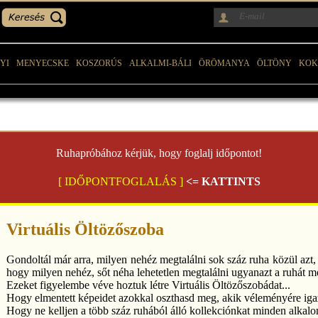
YI
MENYECSKE
KOSZORÚS
ALKALMI-BÁLI
ÖRÖMANYA
ÖLTÖNY
KOK
Ruhapróbához kérjük, hogy foglalj időpontot!
[ IDŐPONTFOGLALÁS ]
<= KATTINTS
Virtuális Öltözőszoba
Gondoltál már arra, milyen nehéz megtalálni sok száz ruha közül azt,
hogy milyen nehéz, sőt néha lehetetlen megtalálni ugyanazt a ruhát 
Ezeket figyelembe véve hoztuk létre Virtuális Öltözőszobádat...
Hogy elmentett képeidet azokkal oszthasd meg, akik véleményére iga
Hogy ne kelljen a több száz ruhából álló kollekciónkat minden alka