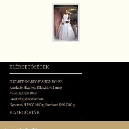
ELÉRHETŐSÉGEK
ELIZABETH NARDO FASHION HOUSE
Kereskedők Háza, Pécs, Rákóczi út 46. I. emelet
Mobil: 06/20/203-18-09
E-mail:
info@elizabethnardo.hu
Nyitvatartás: H-P 9.30-16.00-ig, Szombaton 10.00-13.00-ig
KATEGÓRIÁK
MENYASSZONYI
KOKTÉL