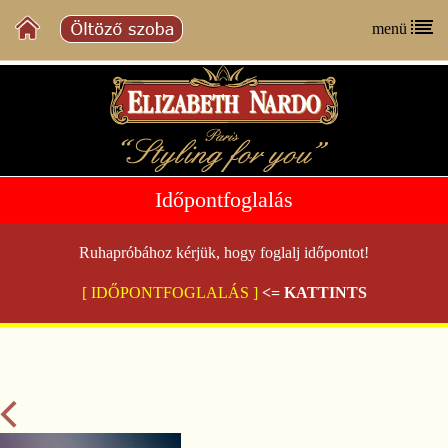
menü
Időpontfoglalás
Ruhapróbához kérjük, hogy foglalj időpontot!
[ IDŐPONTFOGLALÁS ]
<= KATTINTS