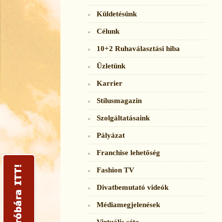
Küldetésünk
Célunk
10+2 Ruhaválasztási hiba
Üzletünk
Karrier
Stílusmagazin
Szolgáltatásaink
Pályázat
Franchise lehetőség
Fashion TV
Divatbemutató videók
Médiamegjelenések
Virtuális séta