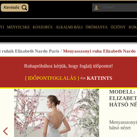
YI
MENYECSKE
KOSZORÚS
ALKALMI-BÁLI
ÖRÖMANYA
ÖLTÖNY
KOK
 ruhák Elizabeth Nardo Paris
/
Menyasszonyi ruha Elizabeth Nardo 
Ruhapróbához kérjük, hogy foglalj időpontot!
[ IDŐPONTFOGLALÁS ]
<= KATTINTS
MODELL:
ELIZABET
HÁTSÓ N
Menyasszonyi
hátsó nézet