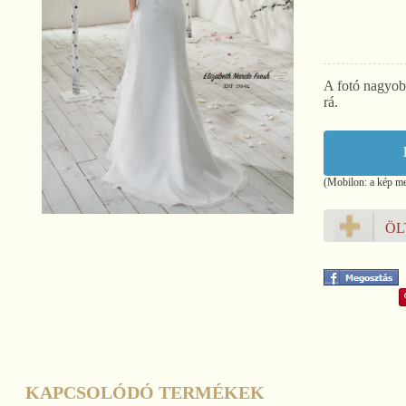
A fotó nagyob
rá.
(Mobilon: a kép meg
ÖL
KAPCSOLÓDÓ TERMÉKEK