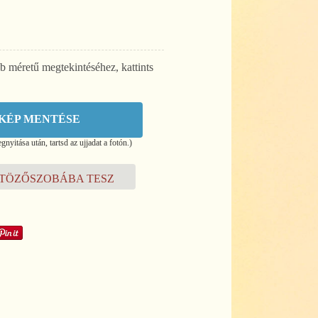
b méretű megtekintéséhez, kattints
KÉP MENTÉSE
nyitása után, tartsd az ujjadat a fotón.)
TÖZŐSZOBÁBA TESZ