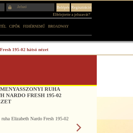
Elfelejtette a jelszavát?
TÉL
CIPŐK
FEHÉRNEMŰ
BROADWAY
Fresh 195-02 hátsó nézet
 MENYASSZONYI RUHA
H NARDO FRESH 195-02
ÉZET
 ruha Elizabeth Nardo Fresh 195-02