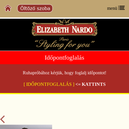
menü
Időpontfoglalás
Ruhapróbához kérjük, hogy foglalj időpontot!
[ IDŐPONTFOGLALÁS ]
<= KATTINTS