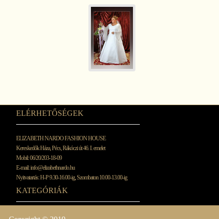
ELÉRHETŐSÉGEK
ELIZABETH NARDO FASHION HOUSE
Kereskedők Háza, Pécs, Rákóczi út 46. I. emelet
Mobil: 06/20/203-18-09
E-mail:
info@elizabethnardo.hu
Nyitvatartás: H-P 9.30-16.00-ig, Szombaton 10.00-13.00-ig
KATEGÓRIÁK
MENYASSZONYI
KOKTÉL