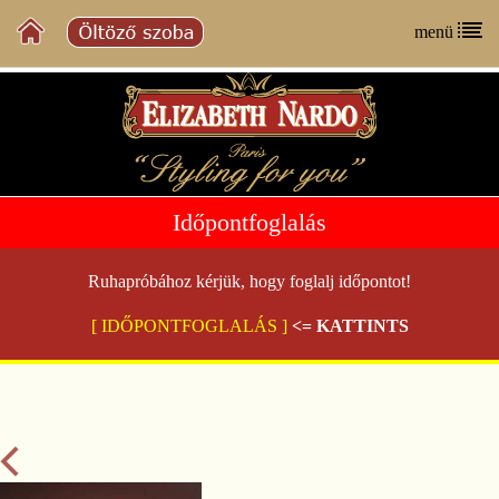
menü
Időpontfoglalás
Ruhapróbához kérjük, hogy foglalj időpontot!
[ IDŐPONTFOGLALÁS ]
<= KATTINTS